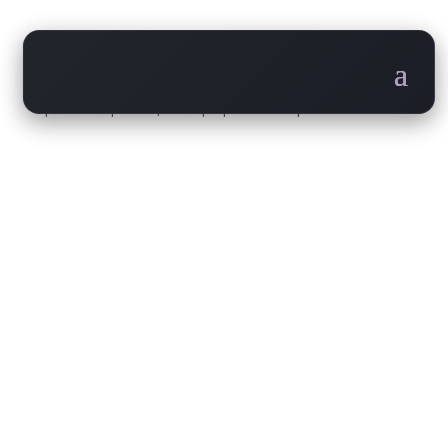
Jungle Stage
por
535oi
|
Dic 22, 2025
|
Experiencias
|
0 Comentarios
El epicentro estratégico del Latam Fintech Market.
Este es el principal escenario que reúne a los CEO
más influyentes, reguladores, VCs y sector público
para sostenerlas discusiones que definirán la
estrategia financiera de la región.
Enviar comentario
Tu dirección de correo electrónico no será publicada.