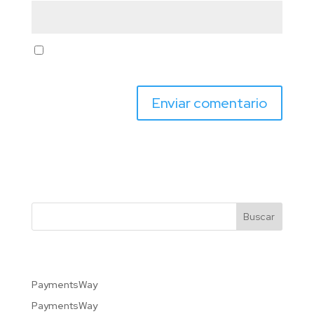
Guarda mi nombre, correo electrónico y web en
este navegador para la próxima vez que comente.
Buscar
Recent Posts
PaymentsWay
PaymentsWay