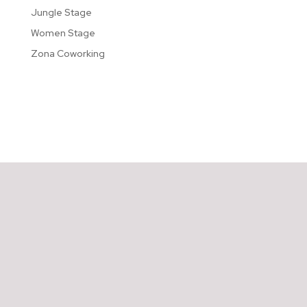
Jungle Stage
Women Stage
Zona Coworking
Recent Comments
No hay comentarios que mostrar.
CONOCE
COLOMBIA FINTECH